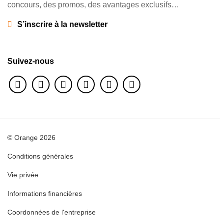
concours, des promos, des avantages exclusifs…
Résilier mon abonnement
Anciens plans tarifaires
S’inscrire à la newsletter
Déménager
Forum Tribe
My Orange app
Suivez-nous
© Orange 2026
Conditions générales
Vie privée
Informations financières
Coordonnées de l'entreprise