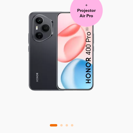
+
Projector
Air Pro