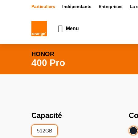
Particuliers
Indépendants
Entreprises
La 
Menu
HONOR
400 Pro
Capacité
Co
512GB