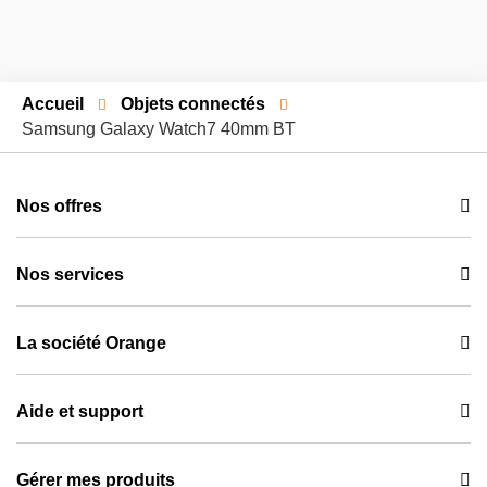
Accueil
Objets connectés
Samsung Galaxy Watch7 40mm BT
Nos offres
Mobile + Internet + TV
Nos services
Mobile
Réseau Orange
Internet
La société Orange
Applications Orange
TV
À propos d’Orange
Orange Thank You
Smartphones et GSM
Aide et support
Responsabilité sociétale
Reprise de votre smartphone
Consulter les FAQ's
Ultra gaming
Informations financières
Tarif social
Gérer mes produits