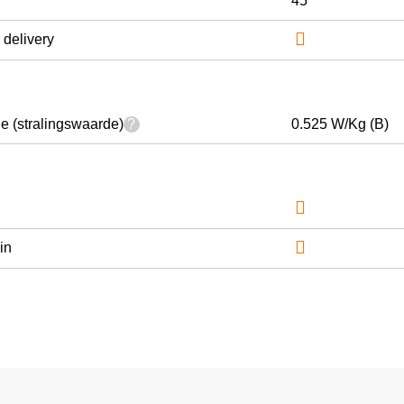
45

delivery
 (stralingswaarde)
?
0.525 W/Kg (B)


in