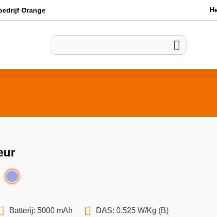
H
bedrijf Orange

eur
Batterij: 5000 mAh
DAS: 0.525 W/Kg (B)