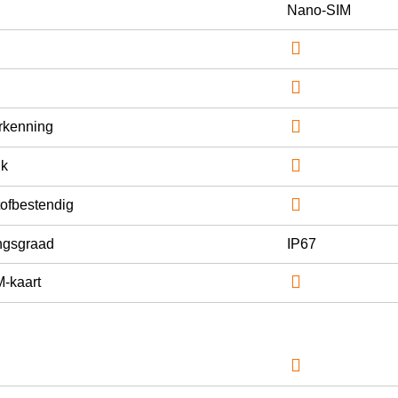
Nano-SIM



rkenning

uk

tofbestendig
ngsgraad
IP67

M-kaart
