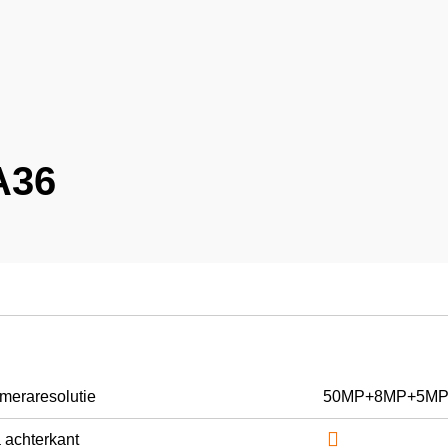
A36
meraresolutie
50MP+8MP+5M

 achterkant