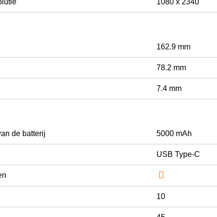
lutie
1080 x 2340
162.9 mm
78.2 mm
7.4 mm
an de batterij
5000 mAh
USB Type-C

en
10