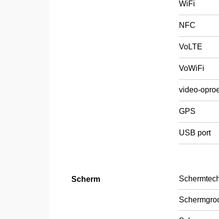
WiFi
NFC
VoLTE
VoWiFi
video-opro
GPS
USB port
Schermtech
Scherm
Schermgroo