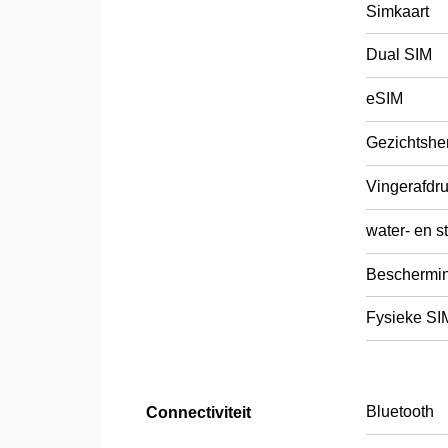
Simkaart
Dual SIM
eSIM
Gezichtshe
Vingerafdr
water- en s
Beschermi
Fysieke SI
Bluetooth
Connectiviteit