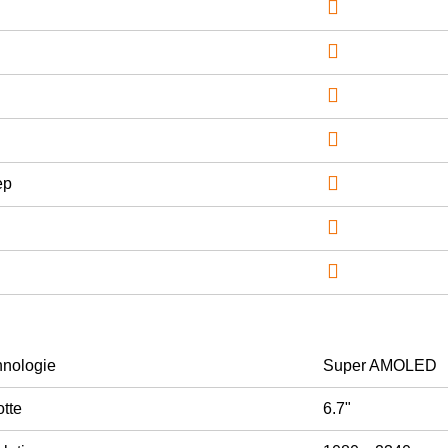





ep


nologie
Super AMOLED
tte
6.7"