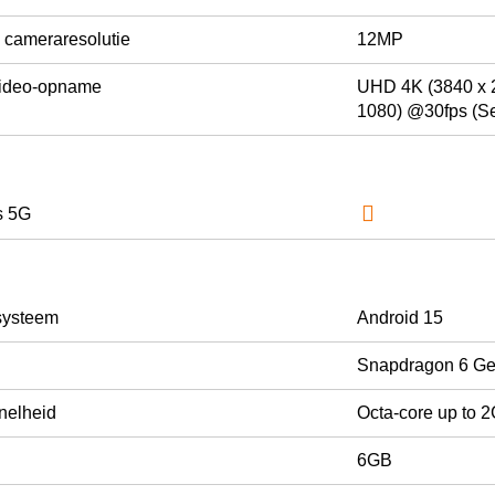
 cameraresolutie
12MP
video-opname
UHD 4K (3840 x 2
1080) @30fps (Se

s 5G
systeem
Android 15
Snapdragon 6 G
nelheid
Octa-core up to 
6GB